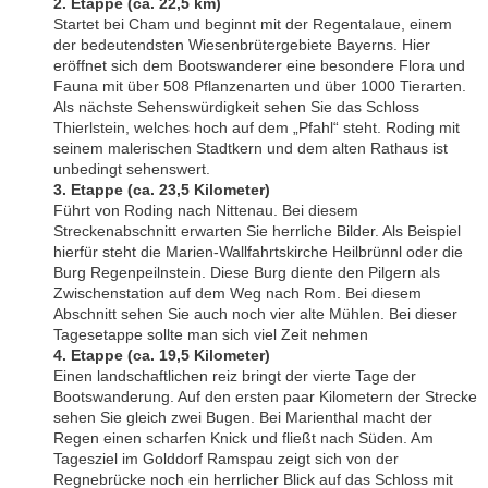
2. Etappe (ca. 22,5 km)
Startet bei Cham und beginnt mit der Regentalaue, einem
der bedeutendsten Wiesenbrütergebiete Bayerns. Hier
eröffnet sich dem Bootswanderer eine besondere Flora und
Fauna mit über 508 Pflanzenarten und über 1000 Tierarten.
Als nächste Sehenswürdigkeit sehen Sie das Schloss
Thierlstein, welches hoch auf dem „Pfahl“ steht. Roding mit
seinem malerischen Stadtkern und dem alten Rathaus ist
unbedingt sehenswert.
3. Etappe (ca. 23,5 Kilometer)
Führt von Roding nach Nittenau. Bei diesem
Streckenabschnitt erwarten Sie herrliche Bilder. Als Beispiel
hierfür steht die Marien-Wallfahrtskirche Heilbrünnl oder die
Burg Regenpeilnstein. Diese Burg diente den Pilgern als
Zwischenstation auf dem Weg nach Rom. Bei diesem
Abschnitt sehen Sie auch noch vier alte Mühlen. Bei dieser
Tagesetappe sollte man sich viel Zeit nehmen
4. Etappe (ca. 19,5 Kilometer)
Einen landschaftlichen reiz bringt der vierte Tage der
Bootswanderung. Auf den ersten paar Kilometern der Strecke
sehen Sie gleich zwei Bugen. Bei Marienthal macht der
Regen einen scharfen Knick und fließt nach Süden. Am
Tagesziel im Golddorf Ramspau zeigt sich von der
Regnebrücke noch ein herrlicher Blick auf das Schloss mit